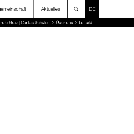
SPRACHE AUSWÄH
gemeinschaft
Aktuelles
rufe Graz | Caritas Schulen
Über uns
Leitbild