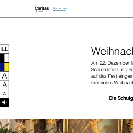
Zum Inhalt dieser Seite
Zur Navigation
Zum Footer dieser Seite
Weihnac
LL
Am 22. Dezember fan
Schülerinnen und Sc
A
auf das Fest einges
friedvolles Weihnach
A
A
Die Schulg