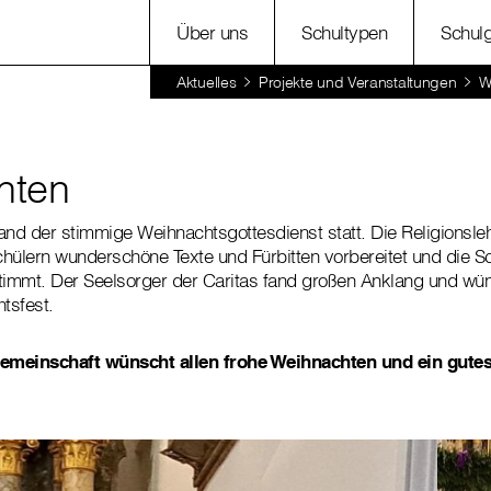
Über uns
Schultypen
Schul
Aktuelles
Projekte und Veranstaltungen
W
hten
d der stimmige Weihnachtsgottesdienst statt. Die Religionslehr
hülern wunderschöne Texte und Fürbitten vorbereitet und die 
timmt. Der Seelsorger der Caritas fand großen Anklang und wün
tsfest.
emeinschaft wünscht allen frohe Weihnachten und ein gutes